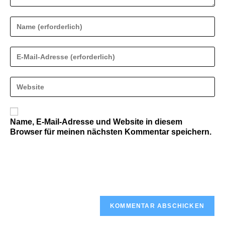
Gib
deinen
Namen
oder
Gib
Benutzernamen
deine
zum
E-
Kommentieren
Mail-
Gib
ein
Adresse
deine
zum
Website-
Kommentieren
URL
ein
ein
Name, E-Mail-Adresse und Website in diesem
(optional)
Browser für meinen nächsten Kommentar speichern.