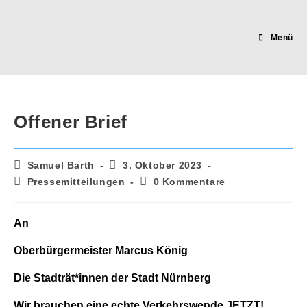
Zum
Inhalt
springen
Menü
Offener Brief
Beitrags-
Beitrag
Samuel Barth
3. Oktober 2023
Autor:
veröffentlicht:
Beitrags-
Beitrags-
Pressemitteilungen
0 Kommentare
Kategorie:
Kommentare:
An
Oberbürgermeister Marcus König
Die Stadträt*innen der Stadt Nürnberg
Wir brauchen eine echte Verkehrswende JETZT!