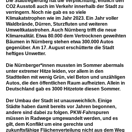
Die Stadtregierung hat die Verpflichtung, endlich den
CO2 Ausstoß auch im Verkehr innerhalb der Stadt zu
verringern. Noch nie gab es so viele
Klimakatstrophen wie im Jahr 2023. Ein Jahr voller
Waldbrände, Dürren, Sturzfluten und weiteren
Umweltkatastrohen. Auch Nürnberg trifft die neue
Klimarealität. Etwa 80.000 dem Vertrocknen geweihten
Bäumen in Nürnberg stehen etwa 300.000 Autos
gegenüber. Am 17. August erschütterte die Stadt
heftiges Unwetter.
Die Nürnberger*innen mussten im Sommer abermals
unter extremer Hitze leiden, vor allem in den
Stadtteilen mit wenig Grün, viel Beton und unzähligen
Autos, die den öffentlichen Raum aufheizten. Allein in
Deutschland gab es 3000 Hitzetote diesen Sommer.
Der Umbau der Stadt ist unausweichlich. Einige
Städte haben damit bereits vor Jahren begonnen,
andere sind dabei zu folgen. PKW-Fahrspuren
müssen in Radwege umgewandelt werden, und es
gilt, dem Konflikt um eine gerechte und
zukunftsfähige Flächenverteilung nicht aus dem Weg