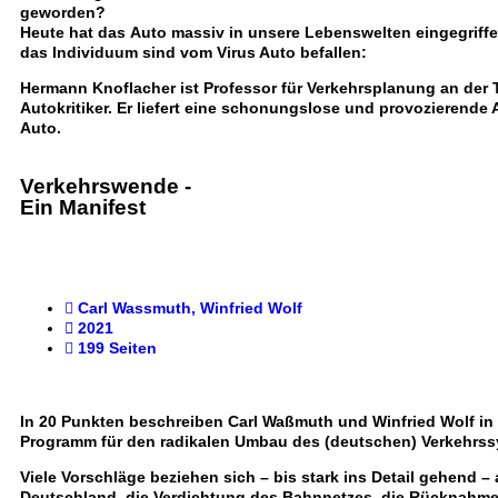
geworden?
Heute hat das
Auto massiv
in unsere Lebenswelten
eingegriff
das
Individuum sind vom Virus Auto befallen
:
Hermann Knoflacher ist Professor für Verkehrsplanung an der
Autokritiker. Er liefert eine schonungslose und provozierend
Auto.
Verkehrswende
-
Ein Manifest
Carl Wassmuth, Winfried Wolf
2021
199 Seiten
In 20 Punkten beschreiben Carl Waßmuth und Winfried Wolf in 
Programm für den radikalen Umbau des (deutschen) Verkehrs
Viele Vorschläge beziehen sich – bis stark ins Detail gehend –
Deutschland, die
Verdichtung des Bahnnetzes
, die Rücknahme