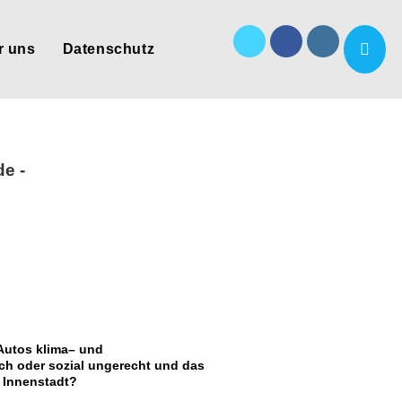
r uns
Datenschutz
de
-
Autos klima
– und
ch
oder sozial ungerecht und das
 Innenstadt?