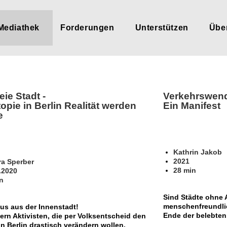
Mediathek
Forderungen
Unterstützen
Übe
eie Stadt
-
Verkehrswen
opie in Berlin Realität werden
Ein Manifest
e
Kathrin Jakob
2021
a Sperber
28 min
.2020
n
Sind
Städte ohne 
menschenfreundli
us aus der Innenstadt!
Ende der belebten
ern Aktivisten, die per Volksentscheid den
in Berlin drastisch verändern wollen.