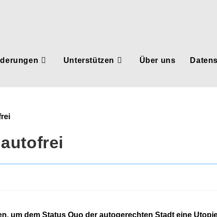
rderungen
Unterstützen
Über uns
Daten
autofrei
en, um dem Status Quo der autogerechten Stadt eine Utopi