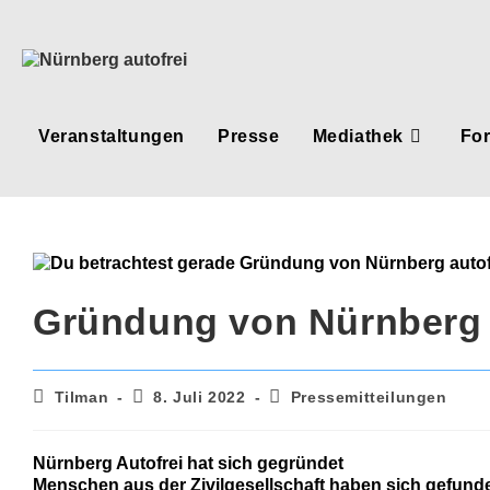
Zum
Inhalt
springen
Veranstaltungen
Presse
Mediathek
Fo
Gründung von Nürnberg 
Beitrags-
Beitrag
Beitrags-
Tilman
8. Juli 2022
Pressemitteilungen
Autor:
veröffentlicht:
Kategorie:
Nürnberg Autofrei hat sich gegründet
Menschen aus der Zivilgesellschaft haben sich gefund