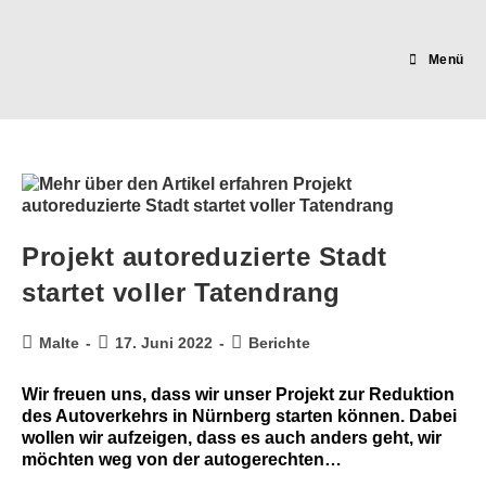
Zum
Inhalt
springen
Menü
Projekt autoreduzierte Stadt
startet voller Tatendrang
Beitrags-
Beitrag
Beitrags-
Malte
17. Juni 2022
Berichte
Autor:
veröffentlicht:
Kategorie:
Wir freuen uns, dass wir unser Projekt zur Reduktion
des Autoverkehrs in Nürnberg starten können. Dabei
wollen wir aufzeigen, dass es auch anders geht, wir
möchten weg von der autogerechten…