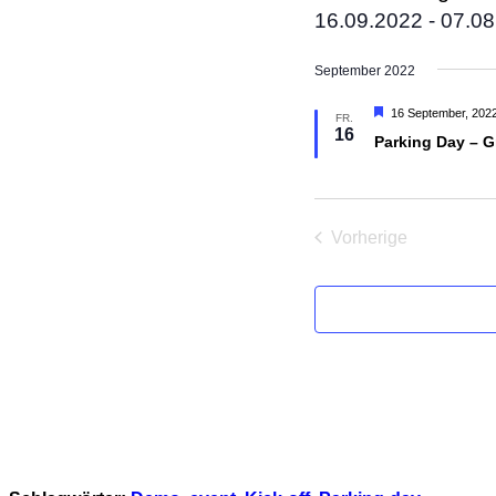
16.09.2022
 - 
07.08
Datum
wählen.
September 2022
Hervorgehoben
16 September, 202
FR.
16
Parking Day – G
Vorherige
Veranstaltungen