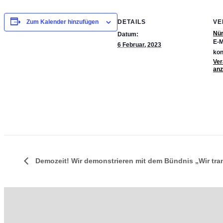
DETAILS
VE
Zum Kalender hinzufügen
Nür
Datum:
E-M
6 Februar, 2023
kon
Ver
anz
Demozeit! Wir demonstrieren mit dem Bündnis „Wir tran