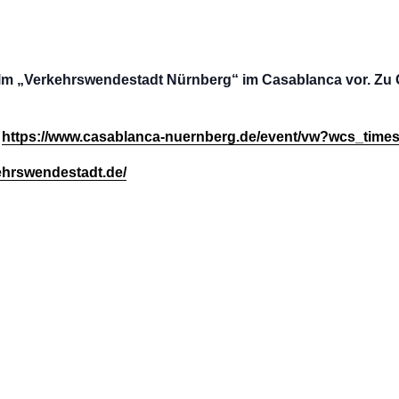
m „Verkehrswendestadt Nürnberg“ im Casablanca vor. Zu Gas
k
https://www.casablanca-nuernberg.de/event/vw?wcs_tim
kehrswendestadt.de/