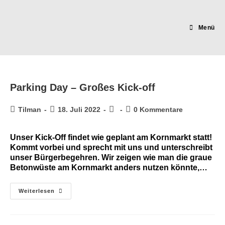
Zum
Inhalt
springen
Menü
Parking Day – Großes Kick-off
Beitrags-
Beitrag
Beitrags-
Beitrags-
Tilman
18. Juli 2022
0 Kommentare
Autor:
veröffentlicht:
Kategorie:
Kommentare:
Unser Kick-Off findet wie geplant am Kornmarkt statt!
Kommt vorbei und sprecht mit uns und unterschreibt
unser Bürgerbegehren. Wir zeigen wie man die graue
Betonwüste am Kornmarkt anders nutzen könnte,…
Parking
Weiterlesen
Day
–
Großes
Kick-