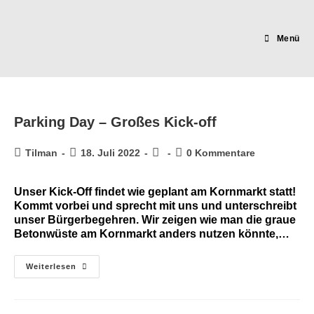
Zum
Inhalt
springen
Menü
Parking Day – Großes Kick-off
Beitrags-
Beitrag
Beitrags-
Beitrags-
Tilman
18. Juli 2022
0 Kommentare
Autor:
veröffentlicht:
Kategorie:
Kommentare:
Unser Kick-Off findet wie geplant am Kornmarkt statt!
Kommt vorbei und sprecht mit uns und unterschreibt
unser Bürgerbegehren. Wir zeigen wie man die graue
Betonwüste am Kornmarkt anders nutzen könnte,…
Parking
Weiterlesen
Day
–
Großes
Kick-