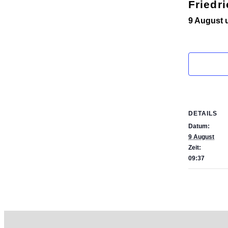
Friedri
9 August 
DETAILS
Datum:
9 August
Zeit:
09:37